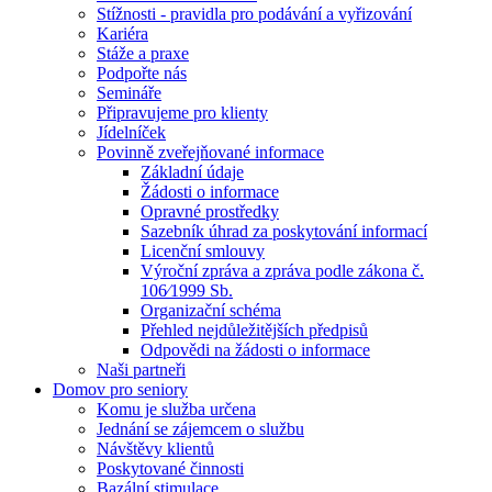
Stížnosti - pravidla pro podávání a vyřizování
Kariéra
Stáže a praxe
Podpořte nás
Semináře
Připravujeme pro klienty
Jídelníček
Povinně zveřejňované informace
Základní údaje
Žádosti o informace
Opravné prostředky
Sazebník úhrad za poskytování informací
Licenční smlouvy
Výroční zpráva a zpráva podle zákona č.
106⁄1999 Sb.
Organizační schéma
Přehled nejdůležitějších předpisů
Odpovědi na žádosti o informace
Naši partneři
Domov pro seniory
Komu je služba určena
Jednání se zájemcem o službu
Návštěvy klientů
Poskytované činnosti
Bazální stimulace