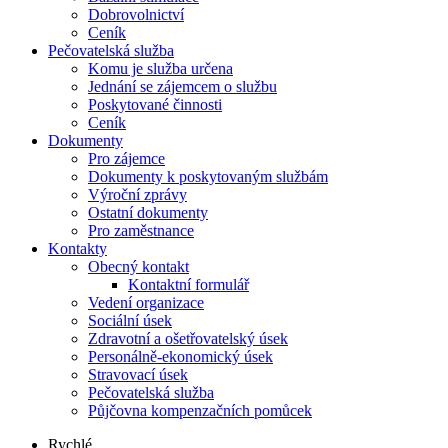
Dobrovolnictví
Ceník
Pečovatelská služba
Komu je služba určena
Jednání se zájemcem o službu
Poskytované činnosti
Ceník
Dokumenty
Pro zájemce
Dokumenty k poskytovaným službám
Výroční zprávy
Ostatní dokumenty
Pro zaměstnance
Kontakty
Obecný kontakt
Kontaktní formulář
Vedení organizace
Sociální úsek
Zdravotní a ošetřovatelský úsek
Personálně-ekonomický úsek
Stravovací úsek
Pečovatelská služba
Půjčovna kompenzačních pomůcek
Rychlé