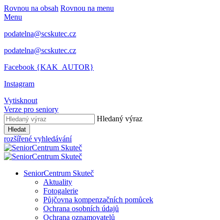
Rovnou na obsah
Rovnou na menu
Menu
podatelna@scskutec.cz
podatelna@scskutec.cz
Facebook {KAK_AUTOR}
Instagram
Vytisknout
Verze pro seniory
Hledaný výraz
Hledat
rozšířené vyhledávání
SeniorCentrum Skuteč
Aktuality
Fotogalerie
Půjčovna kompenzačních pomůcek
Ochrana osobních údajů
Ochrana oznamovatelů