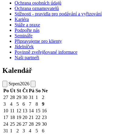
Ochrana osobních údajů
Ochrana oznamovatelů
Stížnosti - pravidla pro podávání a vyřizování
Kariéra
Stáže a praxe
Podpořte nás
Semináře
Připravujeme pro klienty
Jídelníček
Povinně zveřejňované informace
Naši partneři
Kalendář
Srpen
2026
Po
Út
St
Čt
Pá
So
Ne
27
28
29
30
31
1
2
3
4
5
6
7
8
9
10
11
12
13
14
15
16
17
18
19
20
21
22
23
24
25
26
27
28
29
30
31
1
2
3
4
5
6