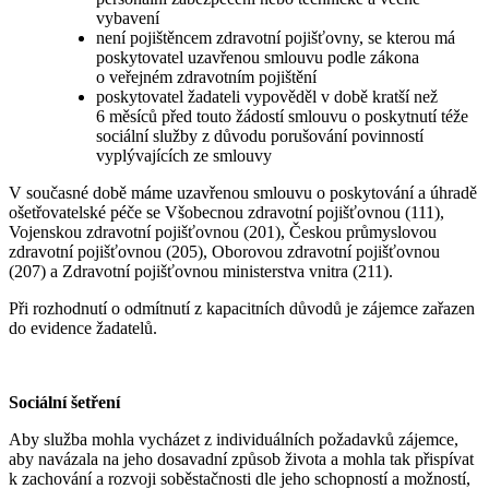
vybavení
není pojištěncem zdravotní pojišťovny, se kterou má
poskytovatel uzavřenou smlouvu podle zákona
o veřejném zdravotním pojištění
poskytovatel žadateli vypověděl v době kratší než
6 měsíců před touto žádostí smlouvu o poskytnutí téže
sociální služby z důvodu porušování povinností
vyplývajících ze smlouvy
V současné době máme uzavřenou smlouvu o poskytování a úhradě
ošetřovatelské péče se Všobecnou zdravotní pojišťovnou (111),
Vojenskou zdravotní pojišťovnou (201), Českou průmyslovou
zdravotní pojišťovnou (205), Oborovou zdravotní pojišťovnou
(207) a Zdravotní pojišťovnou ministerstva vnitra (211).
Při rozhodnutí o odmítnutí z kapacitních důvodů je zájemce zařazen
do evidence žadatelů.
Sociální šetření
Aby služba mohla vycházet z individuálních požadavků zájemce,
aby navázala na jeho dosavadní způsob života a mohla tak přispívat
k zachování a rozvoji soběstačnosti dle jeho schopností a možností,