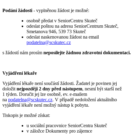
Podání žádosti
- vyplněnou žádost je možné:
osobně předat v SeniorCentru Skuteč
odeslat poštou na adresu SeniorCentrum Skuteč,
Smetanova 946, 539 73 Skuteč
odeslat naskenovanou žádost na email
podatelna@scskutec.cz
s žádostí nám prosím
neposílejte žádnou zdravotní dokumentaci.
Vyjádření lékaře
Vyjádření lékaře není součástí žádosti. Žadatel je povinen jej
doložit
nejpozději 2 dny před nástupem
, nesmí být starší než
1 týden. Doručit jej lze osobně, ev. e-mailem
na
podatelna@scskutec.cz
. V případě nedoložení aktuálního
vyjádření lékaře není možný nástup k pobytu.
Tiskopis je možné získat:
u sociální pracovnice SeniorCentra Skuteč
v záložce Dokumenty pro zájemce