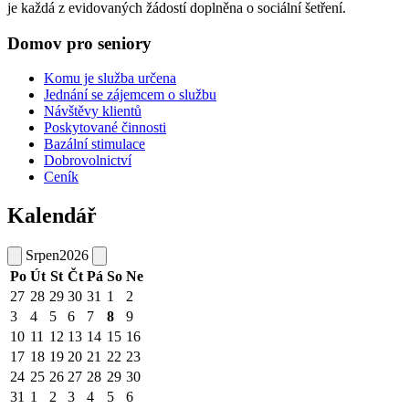
je každá z evidovaných žádostí doplněna o sociální šetření.
Domov pro seniory
Komu je služba určena
Jednání se zájemcem o službu
Návštěvy klientů
Poskytované činnosti
Bazální stimulace
Dobrovolnictví
Ceník
Kalendář
Srpen
2026
Po
Út
St
Čt
Pá
So
Ne
27
28
29
30
31
1
2
3
4
5
6
7
8
9
10
11
12
13
14
15
16
17
18
19
20
21
22
23
24
25
26
27
28
29
30
31
1
2
3
4
5
6