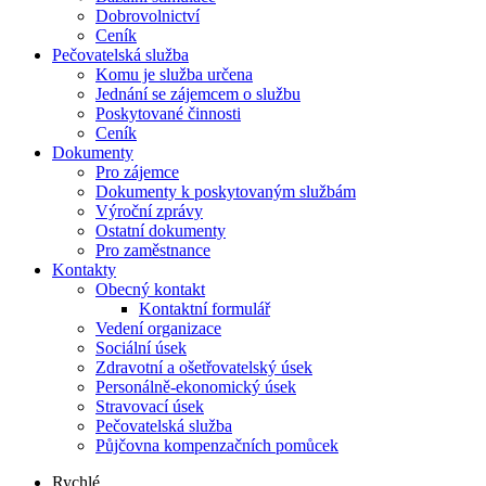
Dobrovolnictví
Ceník
Pečovatelská služba
Komu je služba určena
Jednání se zájemcem o službu
Poskytované činnosti
Ceník
Dokumenty
Pro zájemce
Dokumenty k poskytovaným službám
Výroční zprávy
Ostatní dokumenty
Pro zaměstnance
Kontakty
Obecný kontakt
Kontaktní formulář
Vedení organizace
Sociální úsek
Zdravotní a ošetřovatelský úsek
Personálně-ekonomický úsek
Stravovací úsek
Pečovatelská služba
Půjčovna kompenzačních pomůcek
Rychlé