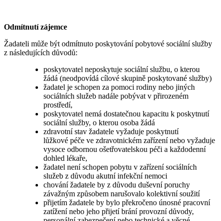
Odmítnutí zájemce
Žadateli může být odmítnuto poskytování pobytové sociální služby
z následujících důvodů:
poskytovatel neposkytuje sociální službu, o kterou
žádá (neodpovídá cílové skupině poskytované služby)
žadatel je schopen za pomoci rodiny nebo jiných
sociálních služeb nadále pobývat v přirozeném
prostředí,
poskytovatel nemá dostatečnou kapacitu k poskytnutí
sociální služby, o kterou osoba žádá
zdravotní stav žadatele vyžaduje poskytnutí
lůžkové péče ve zdravotnickém zařízení nebo vyžaduje
vysoce odbornou ošetřovatelskou péči a každodenní
dohled lékaře,
žadatel není schopen pobytu v zařízení sociálních
služeb z důvodu akutní infekční nemoci
chování žadatele by z důvodu duševní poruchy
závažným způsobem narušovalo kolektivní soužití
přijetím žadatele by bylo překročeno únosné pracovní
zatížení nebo jeho přijetí brání provozní důvody,
personální zabezpečení nebo technické a věcné