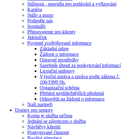
Stížnosti - pravidla pro podávání a vyřizování
Kariéra
Stáže a praxe
Podpořte nás
Semináře
Připravujeme pro klienty
Jídelníček
Povinně zveřejňované informace
Základní údaje
Žádosti o informace
Opravné prostředky
Sazebník úhrad za poskytování informací
Licenční smlouvy
Výroční zpráva a zpráva podle zákona č.
106⁄1999 Sb.
Organizační schéma
Přehled nejdůležitějších předpisů
Odpovědi na žádosti o informace
Naši partneři
Domov pro seniory
Komu je služba určena
Jednání se zájemcem o službu
Návštěvy klientů
Poskytované činnosti
Bazální stimulace