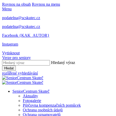
Rovnou na obsah
Rovnou na menu
Menu
podatelna@scskutec.cz
podatelna@scskutec.cz
Facebook {KAK_AUTOR}
Instagram
Vytisknout
Verze pro seniory
Hledaný výraz
Hledat
rozšířené vyhledávání
SeniorCentrum Skuteč
Aktuality
Fotogalerie
Půjčovna kompenzačních pomůcek
Ochrana osobních údajů
Ochrana oznamovatelů