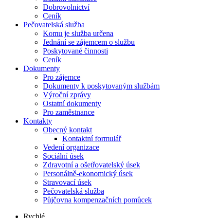
Dobrovolnictví
Ceník
Pečovatelská služba
Komu je služba určena
Jednání se zájemcem o službu
Poskytované činnosti
Ceník
Dokumenty
Pro zájemce
Dokumenty k poskytovaným službám
Výroční zprávy
Ostatní dokumenty
Pro zaměstnance
Kontakty
Obecný kontakt
Kontaktní formulář
Vedení organizace
Sociální úsek
Zdravotní a ošetřovatelský úsek
Personálně-ekonomický úsek
Stravovací úsek
Pečovatelská služba
Půjčovna kompenzačních pomůcek
Rychlé