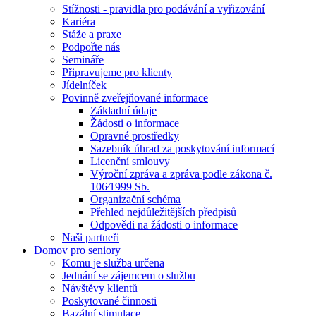
Stížnosti - pravidla pro podávání a vyřizování
Kariéra
Stáže a praxe
Podpořte nás
Semináře
Připravujeme pro klienty
Jídelníček
Povinně zveřejňované informace
Základní údaje
Žádosti o informace
Opravné prostředky
Sazebník úhrad za poskytování informací
Licenční smlouvy
Výroční zpráva a zpráva podle zákona č.
106⁄1999 Sb.
Organizační schéma
Přehled nejdůležitějších předpisů
Odpovědi na žádosti o informace
Naši partneři
Domov pro seniory
Komu je služba určena
Jednání se zájemcem o službu
Návštěvy klientů
Poskytované činnosti
Bazální stimulace