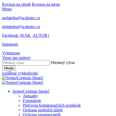
Rovnou na obsah
Rovnou na menu
Menu
podatelna@scskutec.cz
podatelna@scskutec.cz
Facebook {KAK_AUTOR}
Instagram
Vytisknout
Verze pro seniory
Hledaný výraz
Hledat
rozšířené vyhledávání
SeniorCentrum Skuteč
Aktuality
Fotogalerie
Půjčovna kompenzačních pomůcek
Ochrana osobních údajů
Ochrana oznamovatelů