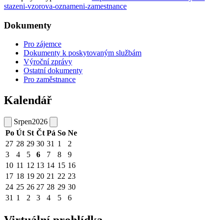
stazeni-vzorova-oznameni-zamestnance
Dokumenty
Pro zájemce
Dokumenty k poskytovaným službám
Výroční zprávy
Ostatní dokumenty
Pro zaměstnance
Kalendář
Srpen
2026
Po
Út
St
Čt
Pá
So
Ne
27
28
29
30
31
1
2
3
4
5
6
7
8
9
10
11
12
13
14
15
16
17
18
19
20
21
22
23
24
25
26
27
28
29
30
31
1
2
3
4
5
6