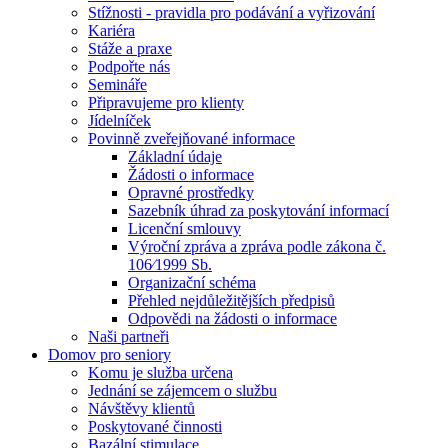
Stížnosti - pravidla pro podávání a vyřizování
Kariéra
Stáže a praxe
Podpořte nás
Semináře
Připravujeme pro klienty
Jídelníček
Povinně zveřejňované informace
Základní údaje
Žádosti o informace
Opravné prostředky
Sazebník úhrad za poskytování informací
Licenční smlouvy
Výroční zpráva a zpráva podle zákona č.
106⁄1999 Sb.
Organizační schéma
Přehled nejdůležitějších předpisů
Odpovědi na žádosti o informace
Naši partneři
Domov pro seniory
Komu je služba určena
Jednání se zájemcem o službu
Návštěvy klientů
Poskytované činnosti
Bazální stimulace