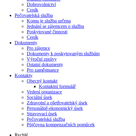
Dobrovolnictví
Ceník
Pečovatelská služba
Komu je služba určena
Jednání se zájemcem o službu
Poskytované činnosti
Ceník
Dokumenty
Pro zájemce
Dokumenty k poskytovaným službám
Výroční zprávy
Ostatní dokumenty
Pro zaměstnance
Kontakty
Obecný kontakt
Kontaktní formulář
Vedení organizace
Sociální úsek
Zdravotní a ošetřovatelský úsek
Personálně-ekonomický úsek
Stravovací úsek
Pečovatelská služba
Půjčovna kompenzačních pomůcek
Rychlé