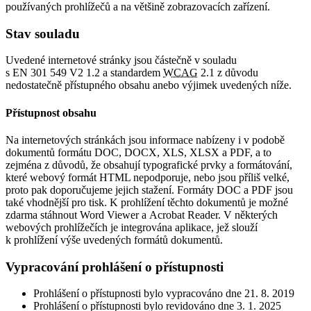
používaných prohlížečů a na většině zobrazovacích zařízení.
Stav souladu
Uvedené internetové stránky jsou částečně v souladu
s EN 301 549 V2 1.2 a standardem
WCAG
2.1 z důvodu
nedostatečně přístupného obsahu anebo výjimek uvedených níže.
Přístupnost obsahu
Na internetových stránkách jsou informace nabízeny i v podobě
dokumentů formátu DOC, DOCX, XLS, XLSX a PDF, a to
zejména z důvodů, že obsahují typografické prvky a formátování,
které webový formát HTML nepodporuje, nebo jsou příliš velké,
proto pak doporučujeme jejich stažení. Formáty DOC a PDF jsou
také vhodnější pro tisk. K prohlížení těchto dokumentů je možné
zdarma stáhnout Word Viewer a Acrobat Reader. V některých
webových prohlížečích je integrována aplikace, jež slouží
k prohlížení výše uvedených formátů dokumentů.
Vypracování prohlášení o přístupnosti
Prohlášení o přístupnosti bylo vypracováno dne 21. 8. 2019
Prohlášení o přístupnosti bylo revidováno dne 3. 1. 2025