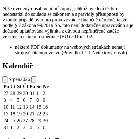
Níže uvedený obsah není přístupný, jelikož uvedení těchto
nedostatků do souladu se zákonem a s pravidly přístupnosti by
v tomto případě bylo pro provozovatele finančně náročné, takže
podle § 7 zákona 99/2019 Sb. toto není dodatečně upravováno a je
dočasně uplatňována výjimka z důvodu nepřiměřené zátěže
ve smyslu článku 5 směrnice (EU) 2016/2102.
některé PDF dokumenty na webových stránkách nemají
strojově čitelnou vrstvu (Pravidlo 1.1.1 Netextový obsah)
Kalendář
Srpen
2026
Po
Út
St
Čt
Pá
So
Ne
27
28
29
30
31
1
2
3
4
5
6
7
8
9
10
11
12
13
14
15
16
17
18
19
20
21
22
23
24
25
26
27
28
29
30
31
1
2
3
4
5
6