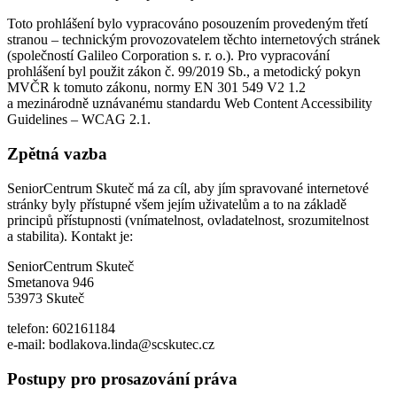
Toto prohlášení bylo vypracováno posouzením provedeným třetí
stranou – technickým provozovatelem těchto internetových stránek
(společností Galileo Corporation s. r. o.). Pro vypracování
prohlášení byl použit zákon č. 99/2019 Sb., a metodický pokyn
MVČR k tomuto zákonu, normy EN 301 549 V2 1.2
a mezinárodně uznávanému standardu Web Content Accessibility
Guidelines – WCAG 2.1.
Zpětná vazba
SeniorCentrum Skuteč má za cíl, aby jím spravované internetové
stránky byly přístupné všem jejím uživatelům a to na základě
principů přístupnosti (vnímatelnost, ovladatelnost, srozumitelnost
a stabilita). Kontakt je:
SeniorCentrum Skuteč
Smetanova 946
53973 Skuteč
telefon: 602161184
e-mail: bodlakova.linda@scskutec.cz
Postupy pro prosazování práva