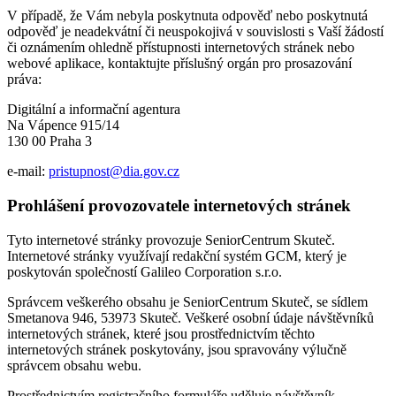
V případě, že Vám nebyla poskytnuta odpověď nebo poskytnutá
odpověď je neadekvátní či neuspokojivá v souvislosti s Vaší žádostí
či oznámením ohledně přístupnosti internetových stránek nebo
webové aplikace, kontaktujte příslušný orgán pro prosazování
práva:
Digitální a informační agentura
Na Vápence 915/14
130 00 Praha 3
e-mail:
pristupnost@dia.gov.cz
Prohlášení provozovatele internetových stránek
Tyto internetové stránky provozuje SeniorCentrum Skuteč.
Internetové stránky využívají redakční systém GCM, který je
poskytován společností Galileo Corporation s.r.o.
Správcem veškerého obsahu je SeniorCentrum Skuteč, se sídlem
Smetanova 946, 53973 Skuteč. Veškeré osobní údaje návštěvníků
internetových stránek, které jsou prostřednictvím těchto
internetových stránek poskytovány, jsou spravovány výlučně
správcem obsahu webu.
Prostřednictvím registračního formuláře uděluje návštěvník