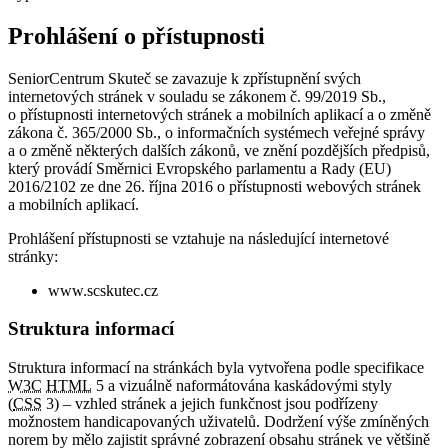
Prohlášení o přístupnosti
SeniorCentrum Skuteč se zavazuje k zpřístupnění svých
internetových stránek v souladu se zákonem č. 99/2019 Sb.,
o přístupnosti internetových stránek a mobilních aplikací a o změně
zákona č. 365/2000 Sb., o informačních systémech veřejné správy
a o změně některých dalších zákonů, ve znění pozdějších předpisů,
který provádí Směrnici Evropského parlamentu a Rady (EU)
2016/2102 ze dne 26. října 2016 o přístupnosti webových stránek
a mobilních aplikací.
Prohlášení přístupnosti se vztahuje na následující internetové
stránky:
www.scskutec.cz
Struktura informací
Struktura informací na stránkách byla vytvořena podle specifikace
W3C
HTML
5 a vizuálně naformátována kaskádovými styly
(
CSS
3) – vzhled stránek a jejich funkčnost jsou podřízeny
možnostem handicapovaných uživatelů. Dodržení výše zmíněných
norem by mělo zajistit správné zobrazení obsahu stránek ve většině