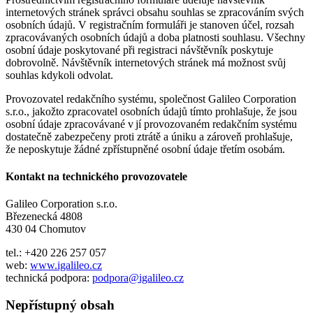
internetových stránek správci obsahu souhlas se zpracováním svých
osobních údajů. V registračním formuláři je stanoven účel, rozsah
zpracovávaných osobních údajů a doba platnosti souhlasu. Všechny
osobní údaje poskytované při registraci návštěvník poskytuje
dobrovolně. Návštěvník internetových stránek má možnost svůj
souhlas kdykoli odvolat.
Provozovatel redakčního systému, společnost Galileo Corporation
s.r.o., jakožto zpracovatel osobních údajů tímto prohlašuje, že jsou
osobní údaje zpracovávané v jí provozovaném redakčním systému
dostatečně zabezpečeny proti ztrátě a úniku a zároveň prohlašuje,
že neposkytuje žádné zpřístupněné osobní údaje třetím osobám.
Kontakt na technického provozovatele
Galileo Corporation s.r.o.
Březenecká 4808
430 04 Chomutov
tel.: +420 226 257 057
web:
www.igalileo.cz
technická podpora:
podpora@igalileo.cz
Nepřístupný obsah