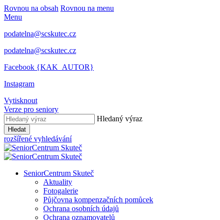
Rovnou na obsah
Rovnou na menu
Menu
podatelna@scskutec.cz
podatelna@scskutec.cz
Facebook {KAK_AUTOR}
Instagram
Vytisknout
Verze pro seniory
Hledaný výraz
Hledat
rozšířené vyhledávání
SeniorCentrum Skuteč
Aktuality
Fotogalerie
Půjčovna kompenzačních pomůcek
Ochrana osobních údajů
Ochrana oznamovatelů