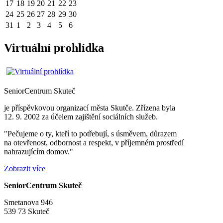
17
18
19
20
21
22
23
24
25
26
27
28
29
30
31
1
2
3
4
5
6
Virtuální prohlídka
SeniorCentrum
Skuteč
je příspěvkovou organizací města Skutče. Zřízena byla
12. 9. 2002 za účelem zajištění sociálních služeb.
"Pečujeme o ty, kteří to potřebují, s úsměvem, důrazem
na otevřenost, odbornost a respekt, v příjemném prostředí
nahrazujícím domov."
Zobrazit více
SeniorCentrum Skuteč
Smetanova 946
539 73 Skuteč