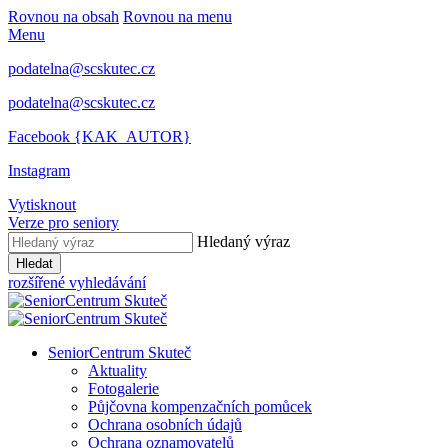
Rovnou na obsah
Rovnou na menu
Menu
podatelna@scskutec.cz
podatelna@scskutec.cz
Facebook {KAK_AUTOR}
Instagram
Vytisknout
Verze pro seniory
Hledaný výraz
Hledat
rozšířené vyhledávání
SeniorCentrum Skuteč
Aktuality
Fotogalerie
Půjčovna kompenzačních pomůcek
Ochrana osobních údajů
Ochrana oznamovatelů