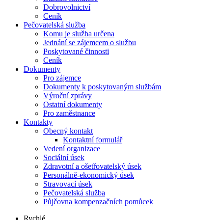
Dobrovolnictví
Ceník
Pečovatelská služba
Komu je služba určena
Jednání se zájemcem o službu
Poskytované činnosti
Ceník
Dokumenty
Pro zájemce
Dokumenty k poskytovaným službám
Výroční zprávy
Ostatní dokumenty
Pro zaměstnance
Kontakty
Obecný kontakt
Kontaktní formulář
Vedení organizace
Sociální úsek
Zdravotní a ošetřovatelský úsek
Personálně-ekonomický úsek
Stravovací úsek
Pečovatelská služba
Půjčovna kompenzačních pomůcek
Rychlé