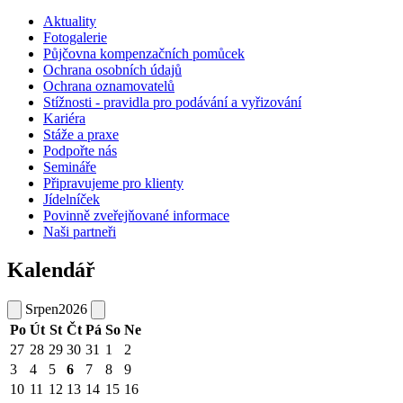
Aktuality
Fotogalerie
Půjčovna kompenzačních pomůcek
Ochrana osobních údajů
Ochrana oznamovatelů
Stížnosti - pravidla pro podávání a vyřizování
Kariéra
Stáže a praxe
Podpořte nás
Semináře
Připravujeme pro klienty
Jídelníček
Povinně zveřejňované informace
Naši partneři
Kalendář
Srpen
2026
Po
Út
St
Čt
Pá
So
Ne
27
28
29
30
31
1
2
3
4
5
6
7
8
9
10
11
12
13
14
15
16