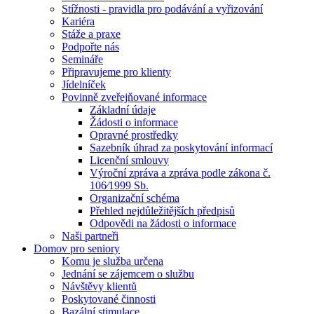
Stížnosti - pravidla pro podávání a vyřizování
Kariéra
Stáže a praxe
Podpořte nás
Semináře
Připravujeme pro klienty
Jídelníček
Povinně zveřejňované informace
Základní údaje
Žádosti o informace
Opravné prostředky
Sazebník úhrad za poskytování informací
Licenční smlouvy
Výroční zpráva a zpráva podle zákona č.
106⁄1999 Sb.
Organizační schéma
Přehled nejdůležitějších předpisů
Odpovědi na žádosti o informace
Naši partneři
Domov pro seniory
Komu je služba určena
Jednání se zájemcem o službu
Návštěvy klientů
Poskytované činnosti
Bazální stimulace