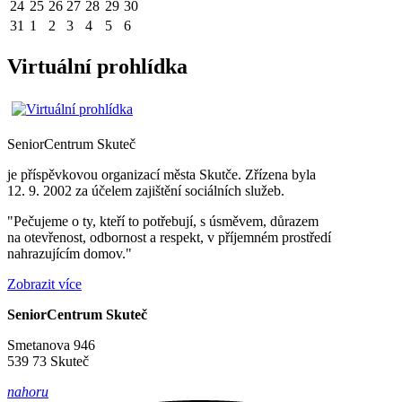
24
25
26
27
28
29
30
31
1
2
3
4
5
6
Virtuální prohlídka
SeniorCentrum
Skuteč
je příspěvkovou organizací města Skutče. Zřízena byla
12. 9. 2002 za účelem zajištění sociálních služeb.
"Pečujeme o ty, kteří to potřebují, s úsměvem, důrazem
na otevřenost, odbornost a respekt, v příjemném prostředí
nahrazujícím domov."
Zobrazit více
SeniorCentrum Skuteč
Smetanova 946
539 73 Skuteč
nahoru