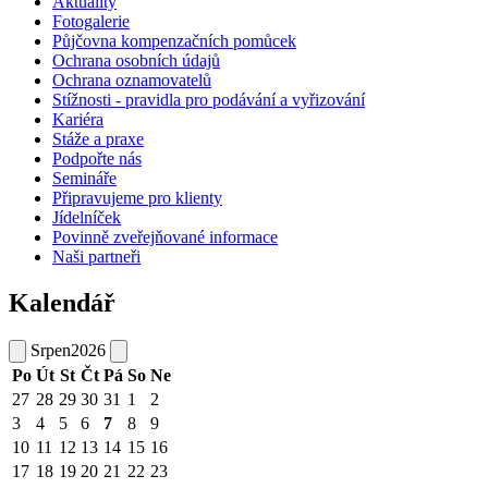
Aktuality
Fotogalerie
Půjčovna kompenzačních pomůcek
Ochrana osobních údajů
Ochrana oznamovatelů
Stížnosti - pravidla pro podávání a vyřizování
Kariéra
Stáže a praxe
Podpořte nás
Semináře
Připravujeme pro klienty
Jídelníček
Povinně zveřejňované informace
Naši partneři
Kalendář
Srpen
2026
Po
Út
St
Čt
Pá
So
Ne
27
28
29
30
31
1
2
3
4
5
6
7
8
9
10
11
12
13
14
15
16
17
18
19
20
21
22
23