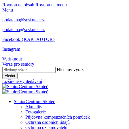
Rovnou na obsah
Rovnou na menu
Menu
podatelna@scskutec.cz
podatelna@scskutec.cz
Facebook {KAK_AUTOR}
Instagram
Vytisknout
Verze pro seniory
Hledaný výraz
Hledat
rozšířené vyhledávání
SeniorCentrum Skuteč
Aktuality
Fotogalerie
Půjčovna kompenzačních pomůcek
Ochrana osobních údajů
Ochrana oznamovatelů