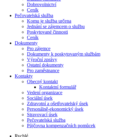
Dobrovolnictví
Ceník
Pečovatelská služba
Komu je služba určena
Jednání se zájemcem o službu
Poskytované činnosti
Ceník
Dokumenty
Pro zájemce
Dokumenty k poskytovaným službám
Výroční zprávy
Ostatní dokumenty
Pro zaměstnance
Kontakty
Obecný kontakt
Kontaktní formulář
Vedení organizace
Sociální úsek
Zdravotní a ošetřovatelský úsek
Personálně-ekonomický úsek
Stravovací úsek
Pečovatelská služba
Půjčovna kompenzačních pomůcek
Rychlé