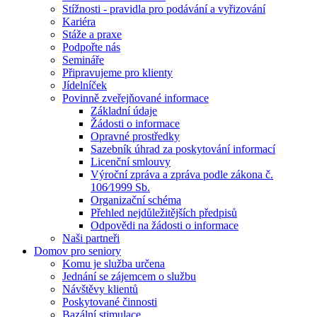
Stížnosti - pravidla pro podávání a vyřizování
Kariéra
Stáže a praxe
Podpořte nás
Semináře
Připravujeme pro klienty
Jídelníček
Povinně zveřejňované informace
Základní údaje
Žádosti o informace
Opravné prostředky
Sazebník úhrad za poskytování informací
Licenční smlouvy
Výroční zpráva a zpráva podle zákona č.
106⁄1999 Sb.
Organizační schéma
Přehled nejdůležitějších předpisů
Odpovědi na žádosti o informace
Naši partneři
Domov pro seniory
Komu je služba určena
Jednání se zájemcem o službu
Návštěvy klientů
Poskytované činnosti
Bazální stimulace